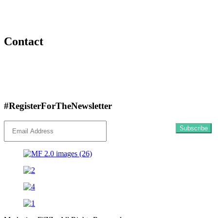
Jobs
Stage
Contact
Komiteitstraat 46-52, 2170 Antwerpen (Merksem)
hello@marketingfizz.be
0492 72 61 91
#RegisterForTheNewsletter
Subscribe