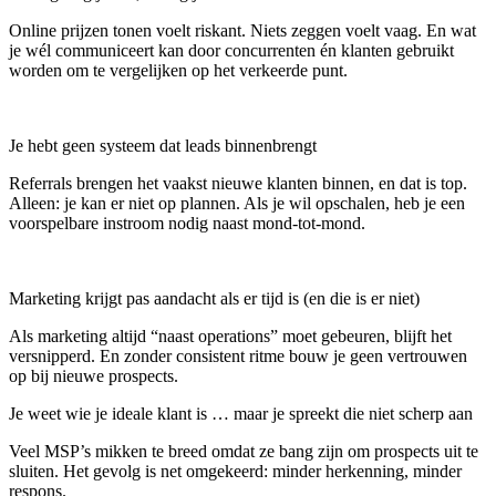
Online prijzen tonen voelt riskant. Niets zeggen voelt vaag. En wat
je wél communiceert kan door concurrenten én klanten gebruikt
worden om te vergelijken op het verkeerde punt.
Je hebt geen systeem dat leads binnenbrengt
Referrals brengen het vaakst nieuwe klanten binnen, en dat is top.
Alleen: je kan er niet op plannen. Als je wil opschalen, heb je een
voorspelbare instroom nodig naast mond-tot-mond.
Marketing krijgt pas aandacht als er tijd is (en die is er niet)
Als marketing altijd “naast operations” moet gebeuren, blijft het
versnipperd. En zonder consistent ritme bouw je geen vertrouwen
op bij nieuwe prospects.
Je weet wie je ideale klant is … maar je spreekt die niet scherp aan
Veel MSP’s mikken te breed omdat ze bang zijn om prospects uit te
sluiten. Het gevolg is net omgekeerd: minder herkenning, minder
respons.