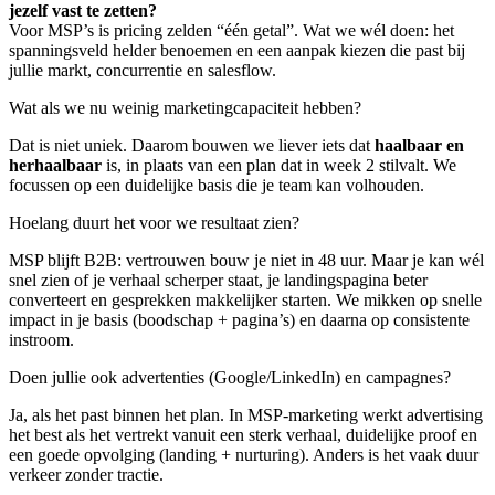
jezelf vast te zetten?
Voor MSP’s is pricing zelden “één getal”. Wat we wél doen: het
spanningsveld helder benoemen en een aanpak kiezen die past bij
jullie markt, concurrentie en salesflow.
Wat als we nu weinig marketingcapaciteit hebben?
Dat is niet uniek. Daarom bouwen we liever iets dat
haalbaar en
herhaalbaar
is, in plaats van een plan dat in week 2 stilvalt. We
focussen op een duidelijke basis die je team kan volhouden.
Hoelang duurt het voor we resultaat zien?
MSP blijft B2B: vertrouwen bouw je niet in 48 uur. Maar je kan wél
snel zien of je verhaal scherper staat, je landingspagina beter
converteert en gesprekken makkelijker starten. We mikken op snelle
impact in je basis (boodschap + pagina’s) en daarna op consistente
instroom.
Doen jullie ook advertenties (Google/LinkedIn) en campagnes?
Ja, als het past binnen het plan. In MSP-marketing werkt advertising
het best als het vertrekt vanuit een sterk verhaal, duidelijke proof en
een goede opvolging (landing + nurturing). Anders is het vaak duur
verkeer zonder tractie.