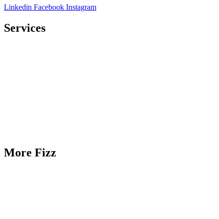
Linkedin
Facebook
Instagram
Services
IT-marketing
Branding
Content creation
Online marketing
Inbound marketing
Creative campaigns
More Fizz
Knowledge Hub
Portfolio
MAAS