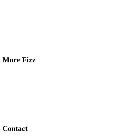
Branding
Content creation
Online marketing
Inbound marketing
Creative campaigns
More Fizz
Knowledge Hub
Portfolio
MAAS
Jobs
Stage
Contact